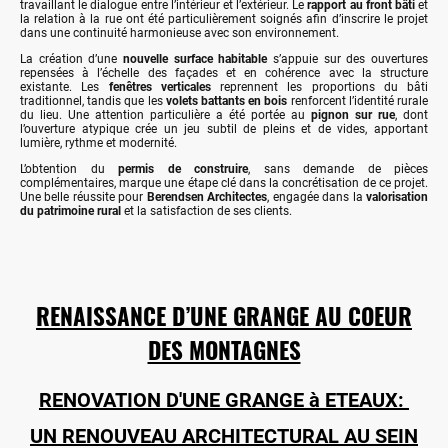
travaillant le dialogue entre l’intérieur et l’extérieur. Le
rapport au front bâti
et
la relation à la rue ont été particulièrement soignés afin d’inscrire le projet
dans une continuité harmonieuse avec son environnement.
La création d’une
nouvelle surface habitable
s’appuie sur des ouvertures
repensées à l’échelle des façades et en cohérence avec la structure
existante. Les
fenêtres verticales
reprennent les proportions du bâti
traditionnel, tandis que les
volets battants en bois
renforcent l’identité rurale
du lieu. Une attention particulière a été portée au
pignon sur rue
, dont
l’ouverture atypique crée un jeu subtil de pleins et de vides, apportant
lumière, rythme et modernité.
L’obtention du
permis de construire
, sans demande de pièces
complémentaires, marque une étape clé dans la concrétisation de ce projet.
Une belle réussite pour
Berendsen Architectes
, engagée dans la
valorisation
du patrimoine rural
et la satisfaction de ses clients.
RENAISSANCE D’UNE GRANGE AU COEUR
DES MONTAGNES
RENOVATION D'UNE GRANGE à ETEAUX:
UN RENOUVEAU ARCHITECTURAL AU SEIN