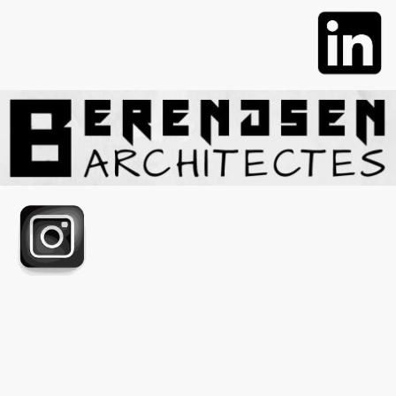
Berendsen Architectes II Aix-les-Bains II 06 15 48 04 15 II
preeti@berendsen-architectes.fr
Copyright © 2024 II Berendsen Architectes II Architecte - HMO
NP II Aix-les-Bains