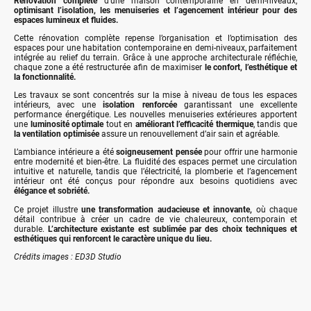
Rénovation complète
d’une maison contemporaine en demi-niveaux,
optimisant l’isolation, les menuiseries et l’agencement intérieur pour des
espaces lumineux et fluides.
Cette rénovation complète repense l’organisation et l’optimisation des
espaces pour une habitation contemporaine en demi-niveaux, parfaitement
intégrée au relief du terrain. Grâce à une approche architecturale réfléchie,
chaque zone a été restructurée afin de maximiser
le confort, l’esthétique et
la fonctionnalité.
Les travaux se sont concentrés sur la mise à niveau de tous les espaces
intérieurs, avec une
isolation renforcée
garantissant une excellente
performance énergétique. Les nouvelles menuiseries extérieures apportent
une
luminosité optimale
tout en
améliorant l’efficacité thermique
, tandis que
la ventilation optimisée
assure un renouvellement d’air sain et agréable.
L’ambiance intérieure a été
soigneusement pensée
pour offrir une harmonie
entre modernité et bien-être. La fluidité des espaces permet une circulation
intuitive et naturelle, tandis que l’électricité, la plomberie et l’agencement
intérieur ont été conçus pour répondre aux besoins quotidiens avec
élégance et sobriété.
Ce projet illustre
une transformation audacieuse et innovante,
où chaque
détail contribue à créer un cadre de vie chaleureux, contemporain et
durable.
L’architecture existante est sublimée par des choix techniques et
esthétiques qui renforcent le caractère unique du lieu.
Crédits images : ED3D Studio