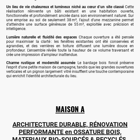
Un lieu de vie chaleureux et lumineux niché au cœur d’un site classé
Cette
réalisation réinvente un bâti existant en une habitation ouverte,
fonctionnelle et profondément ancrée dans son environnement naturel. Sur
une emprise au sol de seulement 38 m², l’ajout d’une mezzanine permet
d’atteindre une surface généreuse de 55 m², exploitée avec précision et
intelligence.
Lumière naturelle et fluidité des espaces
Chaque ouverture a été pensée
pour maximiser la clarté : les fenêtres existantes ont été conservées et
agrandies, et des verrières en toiture diffusent une lumière douce en
profondeur. L’ensemble révèle toute la hauteur de ce volume traversant et
crée une impression d’ampleur inattendue.
Charme rustique et modernité assumée
Le bardage bois foncé préserve
l’esprit d’une petite maison de campagne, tandis que les grandes ouvertures
verticales et un pignon largement vitré insufflent une touche contemporaine
qui enrichit l’identité architecturale du lieu.
MAISON
A
ARCHITECTURE DURABLE, RÉNOVATION
PERFORMANTE en OSSATURE BOIS,
MATERIAUX BIO-SOURCÉS & RECYCLÉS.