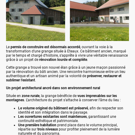
Le
permis de construire est désormais accordé
, ouvrant la voie à la
transformation d’une grange située à Eteaux. Ce bâtiment ancien, marqué
par le temps et chargé d’histoire, s’apprête à vivre une véritable renaissance
grâce à un projet de
rénovation lourde et complète
.
Cette grange a trouvé son nouvel élan grâce à un jeune maçon passionné
par la rénovation du bâti ancien. Une rencontre harmonieuse entre un lieu
authentique et un artisan animé par la volonté de
préserver, restaurer et
sublimer l’existant
.
Un projet architectural ancré dans son environnement rural
Située en
zone rurale
, la grange bénéficie de
vues imprenables sur les
montagnes
. L’architecture du projet s’attache à conserver l’âme du lieu :
Le volume originel du bâtiment est préservé
, afin de respecter son
identité et son intégration dans le paysage.
Les ouvertures existantes sont maintenues
, garantissant une
continuité esthétique et patrimoniale.
Une première habitation
prend place dans le volume principal,
répartie sur
trois niveaux
pour profiter pleinement de la lumière
naturelle et du panorama.