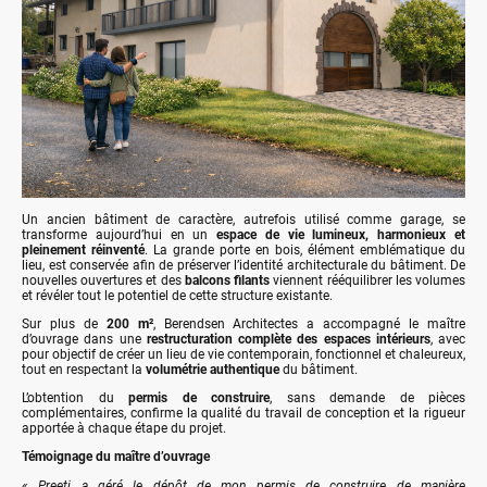
Un ancien bâtiment de caractère, autrefois utilisé comme garage, se
transforme aujourd’hui en un
espace de vie lumineux, harmonieux et
pleinement réinventé
. La grande porte en bois, élément emblématique du
lieu, est conservée afin de préserver l’identité architecturale du bâtiment. De
nouvelles ouvertures et des
balcons filants
viennent rééquilibrer les volumes
et révéler tout le potentiel de cette structure existante.
Sur plus de
200 m²
, Berendsen Architectes a accompagné le maître
d’ouvrage dans une
restructuration complète des espaces intérieurs
, avec
pour objectif de créer un lieu de vie contemporain, fonctionnel et chaleureux,
tout en respectant la
volumétrie authentique
du bâtiment.
L’obtention du
permis de construire
, sans demande de pièces
complémentaires, confirme la qualité du travail de conception et la rigueur
apportée à chaque étape du projet.
Témoignage du maître d’ouvrage
« Preeti a géré le dépôt de mon permis de construire de manière